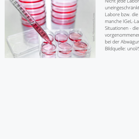
Nicht jede Labor
uneingeschränkt
Labore bzw. die
manche IGeL-Lab
Situationen - di
vorgenommenen 
bei der Abwägung
Bildquelle: unol