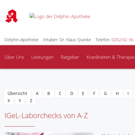
Delphin-Apotheke
Inhaber: Dr. Klaus Quinke
Telefon:
0202/42 96 
Über Uns
Leistungen
Ratgeber
Krankheiten & Therapie
Übersicht
A
B
C
D
E
F
G
H
I
X
Y
Z
IGeL-Laborchecks von A-Z