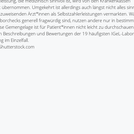
leistung, die medizinisch sinnvoll ist, wird von den Krankenkassen
 übernommen. Umgekehrt ist allerdings auch längst nicht alles sinn
 zuweisenden Ärzt*innen als Selbstzahlerleistungen vermarkten. 
orchecks generell fragwürdig sind, nutzen andere nur in bestimm
ese Gemengelage ist für Patient*innen nicht leicht zu durchschauen.
Beschreibungen und Bewertungen der 19 häufigsten IGeL-Labor
 im Einzelfall.
/Shutterstock.com