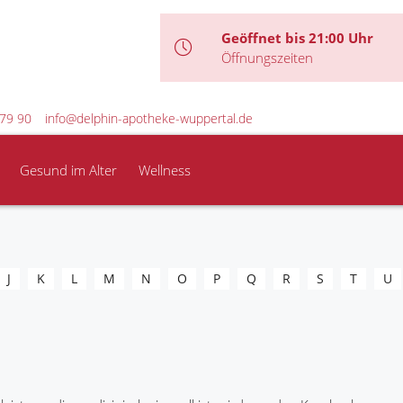
Geöffnet bis 21:00 Uhr
Öffnungszeiten
79 90
info@delphin-apotheke-wuppertal.de
Gesund im Alter
Wellness
J
K
L
M
N
O
P
Q
R
S
T
U